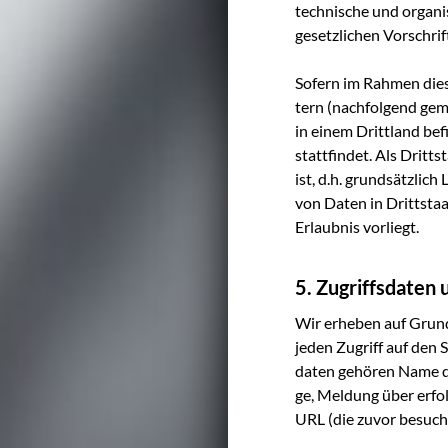
tech­ni­sche und orga­n
gesetz­li­chen Vor­schri
Sofern im Rah­men die­s
tern (nach­fol­gend geme
in einem Dritt­land befin
statt­fin­det. Als Dritt
ist, d.h. grund­sätz­lic
von Daten in Dritt­staa
Erlaub­nis vorliegt.
5. Zugriffsdaten 
Wir erhe­ben auf Grund­l
jeden Zugriff auf den Se
da­ten gehö­ren Name d
ge, Mel­dung über erfolg
URL (die zuvor besuch­t