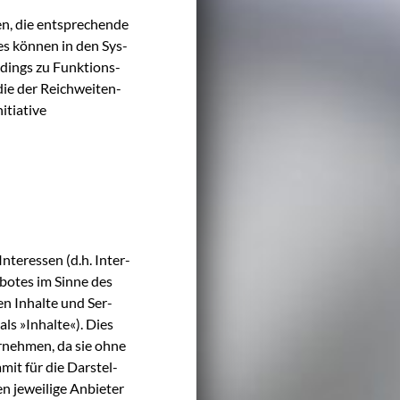
n, die ent­spre­chen­de
ies kön­nen in den Sys­
dings zu Funk­ti­ons­
die der Reich­wei­ten­
tia­ti­ve
nter­es­sen (d.h. Inter­
­bo­tes im Sin­ne des
ren Inhal­te und Ser­
 als »Inhal­te«). Dies
hr­neh­men, da sie ohne
mit für die Dar­stel­
n jewei­li­ge Anbie­ter