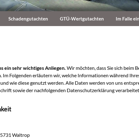
Schadengutachten
GTÜ-Wertgutachten
Im Falle ei
s ein sehr wich­ti­ges Anlie­gen.
Wir möch­ten, dass Sie sich beim B
en. Im Fol­gen­den erläu­tern wir, wel­che Infor­ma­tio­nen wäh­rend Ih
 und wie die­se genutzt wer­den. Alle Daten wer­den von uns ent­spre
hrift sowie der nach­fol­gen­den Daten­schutz­er­klä­rung ver­ar­bei­tet
hkeit
‑45731 Waltrop