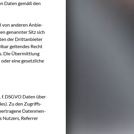
e­nen Daten gemäß den
tel von ande­ren Anbie­
ren genann­ter Sitz sich
ten der Dritt­an­bie­ter
l­bar gel­ten­des Recht
s. Die Über­mitt­lung
oder eine gesetz­li­che
lit. f. DSGVO Daten über
iles). Zu den Zugriffs­
er­tra­ge­ne Daten­men­
 Nut­zers, Refer­rer