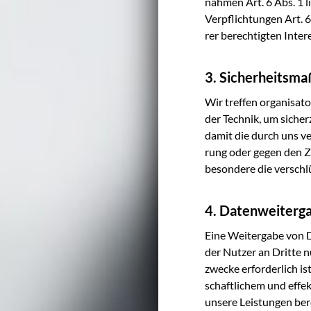
nah­men Art. 6 Abs. 1 li
Ver­pflich­tun­gen Art. 
rer berech­tig­ten Inter­
3. Sicherheitsm
Wir tref­fen orga­ni­sa­
der Tech­nik, um sicher­
damit die durch uns ver­a
rung oder gegen den Zug
be­son­de­re die ver­sc
4. Datenweiterga
Eine Wei­ter­ga­be von 
der Nut­zer an Drit­te n
zwe­cke erfor­der­lich i
schaft­li­chem und effek
unse­re Leis­tun­gen bere