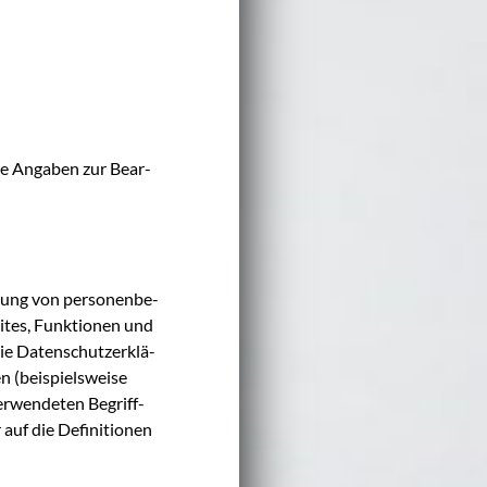
hre Anga­ben zur Bear­
tung von per­so­nen­be­
ites, Funk­tio­nen und
ie Daten­schutz­er­klä­
 (bei­spiels­wei­se
r­wen­de­ten Begriff­
 auf die Defi­ni­tio­nen