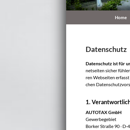
Suchen
AUTOTAX GmbH
Home
Datenschutz
Daten­schutz ist für un
net­sei­ten sicher füh­l
ren Web­sei­ten erfasst
chen Daten­schutz­vor­sc
1. Verantwortlic
AUTOTAX GmbH
Gewer­be­ge­biet
Bor­ker Stra­ße 90 · D