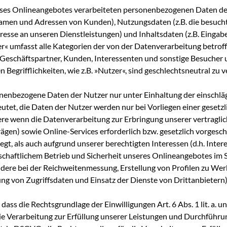
s Online­an­ge­bo­tes ver­ar­bei­te­ten per­so­nen­be­zo­ge­nen Daten d
amen und Adres­sen von Kun­den), Nut­zungs­da­ten (z.B. die besuch­
r­es­se an unse­ren Dienst­leis­tun­gen) und Inhalts­da­ten (z.B. Ein­ga­
er« umfasst alle Kate­go­rien der von der Daten­ver­ar­bei­tung betrof­
eschäfts­part­ner, Kun­den, Inter­es­sen­ten und sons­ti­ge Besu­cher 
n Begriff­lich­kei­ten, wie z.B. »Nut­zer«, sind geschlechts­neu­tral zu 
o­nen­be­zo­ge­ne Daten der Nut­zer nur unter Ein­hal­tung der ein­schlä
tet, die Daten der Nut­zer wer­den nur bei Vor­lie­gen einer gesetz­li
de­re wenn die Daten­ver­ar­bei­tung zur Erbrin­gung unse­rer ver­trag­li­
ä­gen) sowie Online-Ser­vices erfor­der­lich bzw. gesetz­lich vor­ge­schr
iegt, als auch auf­grund unse­rer berech­tig­ten Inter­es­sen (d.h. Inter­e
chaft­li­chem Betrieb und Sicher­heit unse­res Online­an­ge­bo­tes im S
n­de­re bei der Reich­wei­ten­mes­sung, Erstel­lung von Pro­fi­len zu We
g von Zugriffs­da­ten und Ein­satz der Diens­te von Drittanbietern)
 dass die Rechts­grund­la­ge der Ein­wil­li­gun­gen Art. 6 Abs. 1 lit. a.
ie Ver­ar­bei­tung zur Erfül­lung unse­rer Leis­tun­gen und Durch­füh­ru