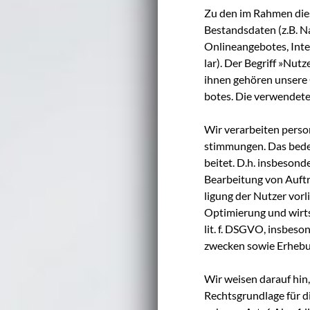
Zu den im Rah­men die­se
Bestands­da­ten (z.B. N
Online­an­ge­bo­tes, Inte
lar). Der Begriff »Nut­z
ihnen gehö­ren unse­re G
bo­tes. Die ver­wen­de­te
Wir ver­ar­bei­ten per­s
stim­mun­gen. Das bedeu­
bei­tet. D.h. ins­be­son­
Bear­bei­tung von Auf­tr
li­gung der Nut­zer vor­l
Opti­mie­rung und wirt­s
lit. f. DSGVO, ins­be­so
zwe­cken sowie Erhe­bun
Wir wei­sen dar­auf hin,
Rechts­grund­la­ge für d