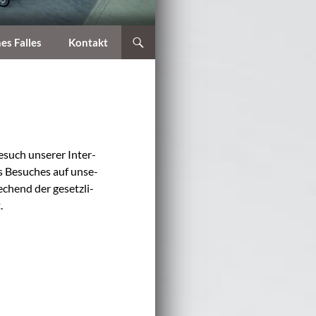
nes Falles
Kontakt
esuch unse­rer Inter­
res Besu­ches auf unse­
­chend der gesetz­li­
.
.