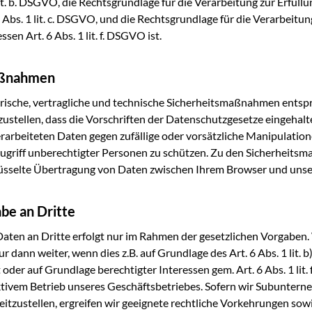
t. b. DSGVO, die Rechts­grund­la­ge für die Ver­ar­bei­tung zur Erfül­lun
6 Abs. 1 lit. c. DSGVO, und die Rechts­grund­la­ge für die Ver­ar­bei­
es­sen Art. 6 Abs. 1 lit. f. DSGVO ist.
aßnahmen
to­ri­sche, ver­trag­li­che und tech­ni­sche Sicher­heits­maß­nah­men ent
zu­stel­len, dass die Vor­schrif­ten der Daten­schutz­ge­set­ze ein­ge­ha
r­bei­te­ten Daten gegen zufäl­li­ge oder vor­sätz­li­che Mani­pu­la­tio­n
riff unbe­rech­tig­ter Per­so­nen zu schüt­zen. Zu den Sicher­heits­
hlüs­sel­te Über­tra­gung von Daten zwi­schen Ihrem Brow­ser und unse
be an Dritte
Daten an Drit­te erfolgt nur im Rah­men der gesetz­li­chen Vor­ga­be
ur dann wei­ter, wenn dies z.B. auf Grund­la­ge des Art. 6 Abs. 1 lit.
st oder auf Grund­la­ge berech­tig­ter Inter­es­sen gem. Art. 6 Abs. 1 li
­ti­vem Betrieb unse­res Geschäfts­be­trie­bes. Sofern wir Sub­un­ter­n
it­zu­stel­len, ergrei­fen wir geeig­ne­te recht­li­che Vor­keh­run­gen so