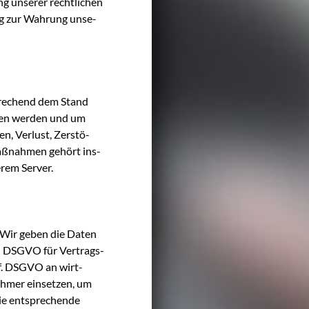
g unse­rer recht­li­chen
tung zur Wah­rung unse­
­spre­chend dem Stand
l­ten wer­den und um
en, Ver­lust, Zer­stö­
maß­nah­men gehört ins­
­rem Server.
n. Wir geben die Daten
 b) DSGVO für Ver­trags­
t. f. DSGVO an wirt­
eh­mer ein­set­zen, um
wie ent­spre­chen­de