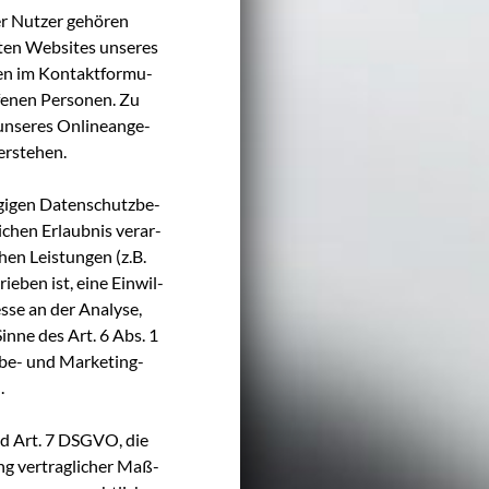
er Nut­zer gehö­ren
ten Web­sites unse­res
ben im Kon­takt­for­mu­
fe­nen Per­so­nen. Zu
unse­res Online­an­ge­
verstehen.
­gi­gen Daten­schutz­be­
­chen Erlaub­nis ver­ar­
chen Leis­tun­gen (z.B.
ie­ben ist, eine Ein­wil­
s­se an der Ana­ly­se,
in­ne des Art. 6 Abs. 1
r­be- und Mar­ke­ting­
.
 und Art. 7 DSGVO, die
ng ver­trag­li­cher Maß­