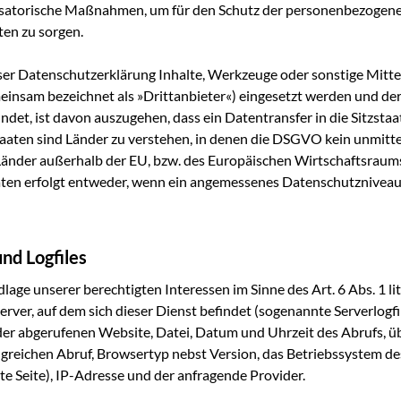
i­sa­to­ri­sche Maß­nah­men, um für den Schutz der per­so­nen­be­zo­g
f­ten zu sorgen.
er Daten­schutz­er­klä­rung Inhal­te, Werk­zeu­ge oder sons­ti­ge Mit­
in­sam bezeich­net als »Dritt­an­bie­ter«) ein­ge­setzt wer­den und de
­det, ist davon aus­zu­ge­hen, dass ein Daten­trans­fer in die Sitz­staa­
­staa­ten sind Län­der zu ver­ste­hen, in denen die DSGVO kein unmit­te
h Län­der außer­halb der EU, bzw. des Euro­päi­schen Wirt­schafts­raum
­ten erfolgt ent­we­der, wenn ein ange­mes­se­nes Daten­schutz­ni­veau 
und Logfiles
a­ge unse­rer berech­tig­ten Inter­es­sen im Sin­ne des Art. 6 Abs. 1 
r­ver, auf dem sich die­ser Dienst befin­det (soge­nann­te Ser­ver­log­f
er abge­ru­fe­nen Web­site, Datei, Datum und Uhr­zeit des Abrufs, üb
­rei­chen Abruf, Brow­ser­typ nebst Ver­si­on, das Betriebs­sys­tem des
e Sei­te), IP-Adres­se und der anfra­gen­de Provider.