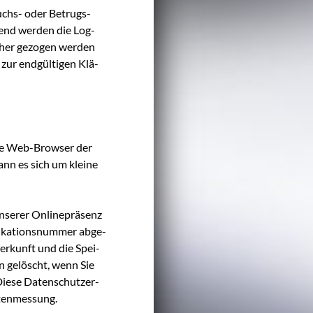
rauchs- oder Betrugs­
ßend wer­den die Log­
­cher gezo­gen wer­den
zur end­gül­ti­gen Klä­
die Web-Brow­ser der
ann es sich um klei­ne
nse­rer Online­prä­senz
fi­ka­ti­ons­num­mer abge­
Her­kunft und die Spei­
den gelöscht, wenn Sie
ie­se Daten­schutz­er­
itenmessung.