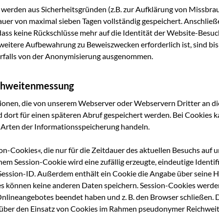
en wer­den aus Sicher­heits­grün­den (z.B. zur Auf­klä­rung von Miss­b
au­er von maxi­mal sie­ben Tagen voll­stän­dig gespei­chert. Anschlie­
 dass kei­ne Rück­schlüs­se mehr auf die Iden­ti­tät der Web­site-Besu
i­te­re Auf­be­wah­rung zu Beweis­zwe­cken erfor­der­lich ist, sind bis 
or­falls von der Anony­mi­sie­rung ausgenommen.
ichweitenmessung
tio­nen, die von unse­rem Web­ser­ver oder Web­ser­vern Drit­ter an 
d dort für einen spä­te­ren Abruf gespei­chert wer­den. Bei Coo­kies k
 Arten der Infor­ma­ti­ons­spei­che­rung handeln.
on-Coo­kies«, die nur für die Zeit­dau­er des aktu­el­len Besuchs auf u
em Ses­si­on-Coo­kie wird eine zufäl­lig erzeug­te, ein­deu­ti­ge Iden­ti­
 Ses­si­on-ID. Außer­dem ent­hält ein Coo­kie die Anga­be über sei­ne 
kies kön­nen kei­ne ande­ren Daten spei­chern. Ses­si­on-Coo­kies wer­
nline­an­ge­bo­tes been­det haben und z. B. den Brow­ser schlie­ßen. D
ie über den Ein­satz von Coo­kies im Rah­men pseud­ony­mer Reichwe