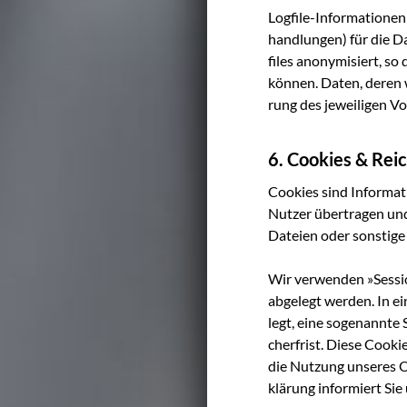
Log­file-Infor­ma­tio­n
hand­lun­gen) für die D
files anony­mi­siert, so
kön­nen. Daten, deren we
rung des jewei­li­gen V
6. Cookies & Re
Coo­kies sind Infor­ma­
Nut­zer über­tra­gen un
Datei­en oder sons­ti­ge
Wir ver­wen­den »Ses­si­
abge­legt wer­den. In ein
legt, eine soge­nann­te
cher­frist. Die­se Coo­
die Nut­zung unse­res O
klä­rung infor­miert S