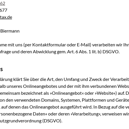
762
7677
tax.de
e Biermann
­me mit uns (per Kon­takt­for­mu­lar oder E‑Mail) ver­ar­bei­ten wir I
n­fra­ge und deren Abwick­lung gem. Art. 6 Abs. 1 lit. b) DSGVO.
es
klä­rung klärt Sie über die Art, den Umfang und Zweck der Ver­ar­bei­
alb unse­res Online­an­ge­bo­tes und der mit ihm ver­bun­de­nen Web­s
 gemein­sam bezeich­net als »Online­an­ge­bot« oder »Web­site«) auf. D
von den ver­wen­de­ten Domains, Sys­te­men, Platt­for­men und Gerä­ten
 auf denen das Online­an­ge­bot aus­ge­führt wird. In Bezug auf die ve
er­so­nen­be­zo­ge­ne Daten« oder deren »Ver­ar­bei­tung«, ver­wei­sen wir
hutz­grund­ver­ord­nung (DSGVO).