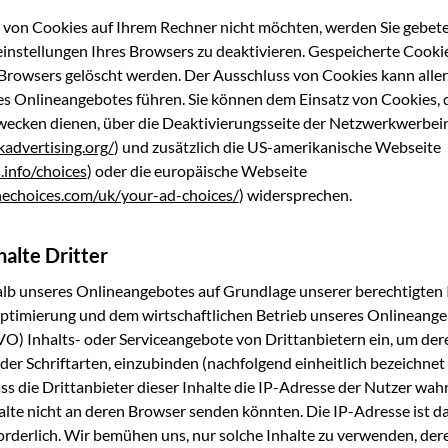
n von Coo­kies auf Ihrem Rech­ner nicht möch­ten, wer­den Sie gebe­te
in­stel­lun­gen Ihres Brow­sers zu deak­ti­vie­ren. Gespei­cher­te Coo­k
s Brow­sers gelöscht wer­den. Der Aus­schluss von Coo­kies kann aller­
es Online­an­ge­bo­tes füh­ren. Sie kön­nen dem Ein­satz von Coo­kies, 
cken die­nen, über die Deak­ti­vie­rungs­sei­te der Netz­werk­wer­be­ini
kadvertising.org/
) und zusätz­lich die US-ame­ri­ka­ni­sche Web­sei­te
info/choices
) oder die euro­päi­sche Web­sei­te
nechoices.com/uk/your-ad-choices/
) wider­spre­chen.
halte Dritter
lb unse­res Online­an­ge­bo­tes auf Grund­la­ge unse­rer berech­tig­ten I
Opti­mie­rung und dem wirt­schaft­li­chen Betrieb unse­res Online­an­ge
GVO) Inhalts- oder Ser­vice­an­ge­bo­te von Dritt­an­bie­tern ein, um de
der Schrift­ar­ten, ein­zu­bin­den (nach­fol­gend ein­heit­lich bezeich­net
s die Dritt­an­bie­ter die­ser Inhal­te die IP-Adres­se der Nut­zer wa
al­te nicht an deren Brow­ser sen­den könn­ten. Die IP-Adres­se ist da
for­der­lich. Wir bemü­hen uns, nur sol­che Inhal­te zu ver­wen­den, dere