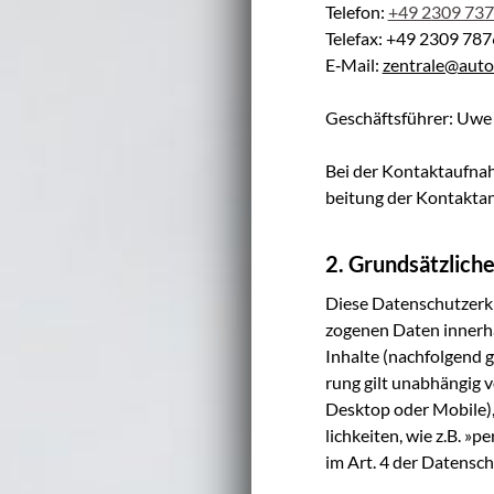
Tele­fon:
+49 2309 73
Tele­fax: +49 2309 78
E‑Mail:
zentrale@auto
Geschäfts­füh­rer: Uw
Bei der Kon­takt­auf­nah
bei­tung der Kon­takt­a
2. Grundsätzlich
Die­se Daten­schutz­er­
zo­ge­nen Daten inner­h
Inhal­te (nach­fol­gend
rung gilt unab­hän­gig 
Desk­top oder Mobi­le),
lich­kei­ten, wie z.B. »p
im Art. 4 der Daten­sc