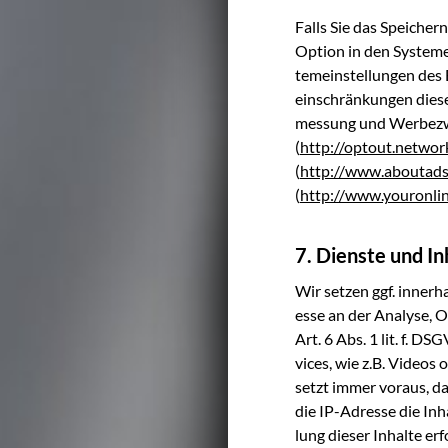
Falls Sie das Spei­cher
Opti­on in den Sys­tem­e
tem­ein­stel­lun­gen de
ein­schrän­kun­gen die­s
mes­sung und Wer­be­zwe­
(
http://optout.networ
(
http://www.aboutads.
(
http://www.youronli
7. Dienste und In
Wir set­zen ggf. inner­ha
es­se an der Ana­ly­se, 
Art. 6 Abs. 1 lit. f. DS
vices, wie z.B. Vide­os o
setzt immer vor­aus, das
die IP-Adres­se die Inh
lung die­ser Inhal­te er